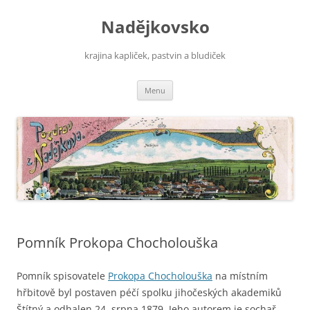
Nadějkovsko
krajina kapliček, pastvin a bludiček
Přejít
Menu
k
obsahu
webu
Pomník Prokopa Chocholouška
Pomník spisovatele
Prokopa Chocholouška
na místním
hřbitově byl postaven péčí spolku jihočeských akademiků
Štítný a odhalen 24. srpna 1879. Jeho autorem je sochař