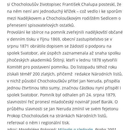
si Chocholoušův životopisec František Chalupa posteskl, že
na něm není ani jednoduchý křížek – což vedlo i ke sporům
mezi Nadějkovem a Chocholouškovým rodištěm Sedlcem o
přenesení spisovatelových ostatků.
Provolání ke sbírce na pomník zveřejnili nadějkovští občané
v denním tisku v říjnu 1869, obecní zastupitelstvo se v
srpnu 1871 obrátilo dopisem se žádostí o podporu na
spolek Svatobor, ale úspěch zaznamenala až snaha spolku
jihočeských akademiků Štítný, kteří v lednu 1878 vytvořili
Komitét pro postavení pomníku. Do listopadu téhož roku
získali téměř 200 zlatých, přičemž redakce Národních listů,
v nichž působil Chocholouškův přítel Jan Neruda, přispěla
jednou čtvrtinou této sumy, značnou částkou nyní přispěl i
spolek Svatobor. Pomník byl odhalen při 24. srpna 1879,
slavnostní řeč pronesl mladočeský novinář Josef Barák. O
průběhu slavnosti se Jan Neruda zmínil ve svém fejetonu
Prokop Chocholoušek na stránkách Národních listů,
referoval o něm i regionální tisk.
zdroj: Magdaléna Pokorná:
Milován a sledován
, Praha 2001