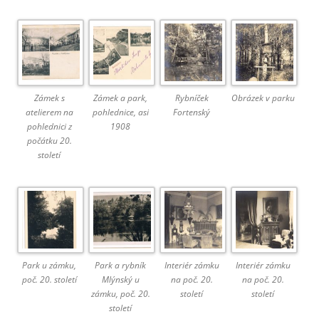
Zámek s
Zámek a park,
Rybníček
Obrázek v parku
atelierem na
pohlednice, asi
Fortenský
pohlednici z
1908
počátku 20.
století
Park u zámku,
Park a rybník
Interiér zámku
Interiér zámku
poč. 20. století
Mlýnský u
na poč. 20.
na poč. 20.
zámku, poč. 20.
století
století
století