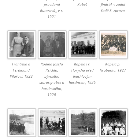
provdaná
Rubeš
Jindrák v zadní
Rutarová), v r.
řadě 3. zprava
1921
Františka a
Rodina Josefa
Kapela Fr.
Kapela p.
Ferdinand
Reichla,
Horycha před
Hrubanta, 1927
Pilařovi, 1923
bývalého
Reichlovým
starosty obce a
hostincem, 1926
hostinského,
1926