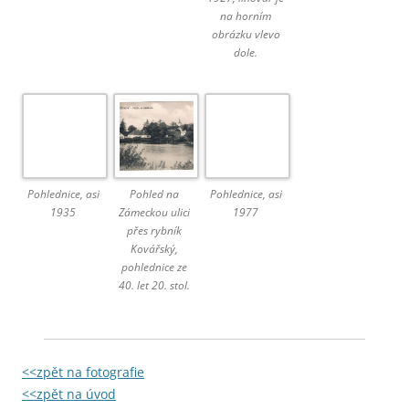
na horním
obrázku vlevo
dole.
Pohlednice, asi
Pohled na
Pohlednice, asi
1935
Zámeckou ulici
1977
přes rybník
Kovářský,
pohlednice ze
40. let 20. stol.
<<zpět na fotografie
<<zpět na úvod