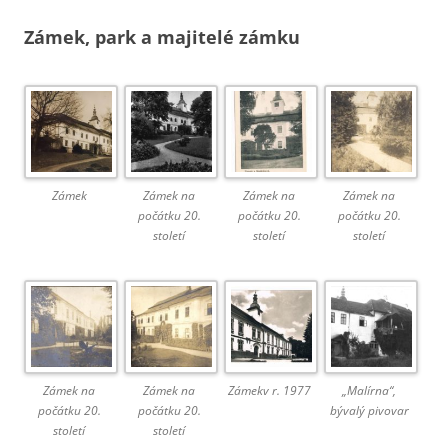
Zámek, park a majitelé zámku
Zámek
Zámek na
Zámek na
Zámek na
počátku 20.
počátku 20.
počátku 20.
století
století
století
Zámek na
Zámek na
Zámekv r. 1977
„Malírna“,
počátku 20.
počátku 20.
bývalý pivovar
století
století