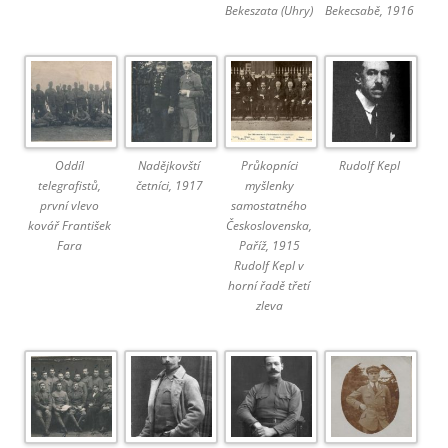
Bekeszata (Uhry)
Bekecsabě, 1916
Oddíl
Nadějkovští
Průkopníci
Rudolf Kepl
telegrafistů,
četníci, 1917
myšlenky
první vlevo
samostatného
kovář František
Československa,
Fara
Paříž, 1915
Rudolf Kepl v
horní řadě třetí
zleva