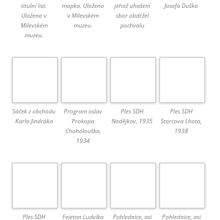
titulní list.
mapka. Uloženo
jehož uhašení
Josefa Duška
Uloženo v
v Milevském
sbor obdržel
Milevském
muzeu.
pochvalu
muzeu.
Sáček z obchodu
Program oslav
Ples SDH
Ples SDH
Karla Jindráka
Prokopa
Nadějkov, 1935
Starcova Lhota,
Choholouška,
1938
1934
Ples SDH
Fejeton Ludvíka
Pohlednice, asi
Pohlednice, asi