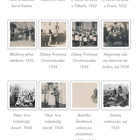
Karel Kalina
v Táboře, 1932
v Praze, 1932
Maškary před
Oslavy Prokopa
Oslavy Prokopa
Alegorický vůz
zámkem, 1933
Chocholouška
Chocholouška
na slavnost do
1934
1934
Sedlce, asi 1934
Fikar: hra
Fikar, hra
Babička
Stavba
Lešetínský
Lešetínský
Šimáková,
vodovodu, asi
kovář, 1934
kovář, 1934
vdova po
1935
posledním