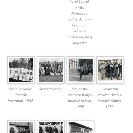
Karel Šourek,
Květa
Našincová,
ředitel Antonín
Chomout,
Růžena
Širůčková, Josef
Kopačka
Školní divadlo:
Školní divadlo
Slavnostní
Slavnostní
Čtverák
otevření školy v
otevření školy v
hastrman, 1958
budově zámku,
budově zámku,
1959
1959