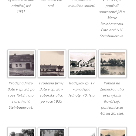
náměstí, asi
stol.
minulého století.
popředí
1931
sourozenci Jiří a
Marie
Steinbauerovi.
Foto archiv V.
Steinbauerové.
Prodejna firmy
Prodejna firmy
Nadějkov čp. 17
Pohled na
Baťa v čp. 20, po
Baťa v čp. 26 v
– prodejna
Zámeckou ulici
roce 1943. Foto
Táborské ulici,
Jednoty, 70. léta
přes rybník
z archivu V.
po roce 1935
Kovářský,
Steinbauerové,
pohlednice ze
40. let 20. stol.