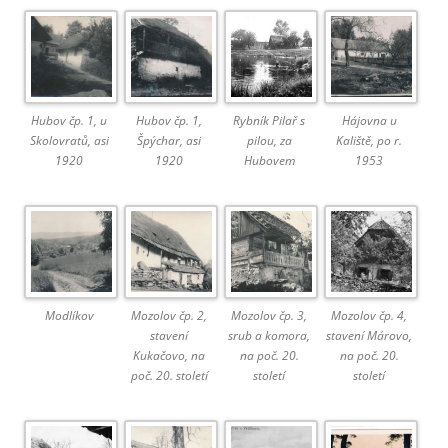
Hubov čp. 1, u
Hubov čp. 1,
Rybník Pilař s
Hájovna u
Skolovratů, asi
Špýchar, asi
pilou, za
Kaliště, po r.
1920
1920
Hubovem
1953
Modlíkov
Mozolov čp. 2,
Mozolov čp. 3,
Mozolov čp. 4,
stavení
srub a komora,
stavení Márovo,
Kukačovo, na
na poč. 20.
na poč. 20.
poč. 20. století
století
století