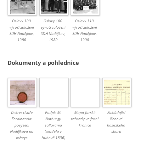
Oslavy 100.
Oslavy 100.
Oslavy 110.
výročí založení
výročí založení
výročí založení
SDH Nadějkov,
SDH Nadějkov,
SDH Nadějkov,
1980
1980
1990
Dokumenty a pohlednice
Dekret císaře
Podpis M.
Mapa farské
Zakládající
Ferdinanda:
Notburgy
zahrady ve farní
členové
povýšení
Tallarania
kronice
hasičského
Nadějkova na
(zemřela v
sboru
městys
Hubově 1836)