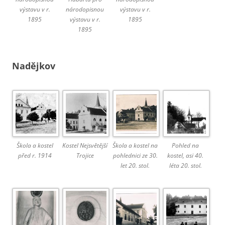
výstavu v r.
národopisnou
výstavu v r.
1895
výstavu v r.
1895
1895
Nadějkov
Škola a kostel
Kostel Nejsvětější
Škola a kostel na
Pohled na
před r. 1914
Trojice
pohlednici ze 30.
kostel, asi 40.
let 20. stol.
léta 20. stol.