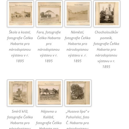
Škola a kostel,
Fara, fotografie
Náměstí,
Chocholouškův
fotografie Čeňka
Čeňka Habarta
fotografie Čeňka
pomník,
Habarta pro
pro
Habarta pro
fotografie Čeňka
národopisnou
národopisnou
národopisnou
Habarta pro
výstavu v r.
výstavu v r.
výstavu v. r.
národopisnou
1895
1895
1895
výstavu v r.
1895
Smírčí kříž,
Hájovna u
„Husova lípa“ v
fotografie Čeňka
Kaliště,
Pohořelici, foto
Habarta pro
fotografie Čeňka
Č. Habarta pro
národopisnou
Habarta pro
národopisnou