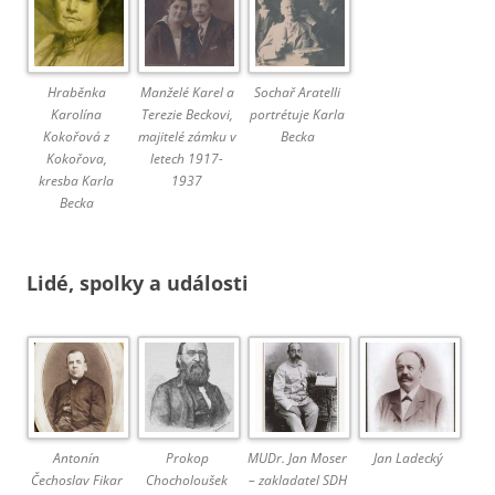
Hraběnka
Manželé Karel a
Sochař Aratelli
Karolína
Terezie Beckovi,
portrétuje Karla
Kokořová z
majitelé zámku v
Becka
Kokořova,
letech 1917-
kresba Karla
1937
Becka
Lidé, spolky a události
Antonín
Prokop
MUDr. Jan Moser
Jan Ladecký
Čechoslav Fikar
Chocholoušek
– zakladatel SDH