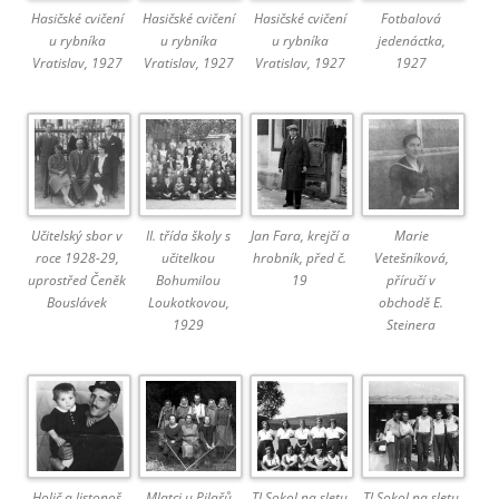
Hasičské cvičení
Hasičské cvičení
Hasičské cvičení
Fotbalová
u rybníka
u rybníka
u rybníka
jedenáctka,
Vratislav, 1927
Vratislav, 1927
Vratislav, 1927
1927
Učitelský sbor v
II. třída školy s
Jan Fara, krejčí a
Marie
roce 1928-29,
učitelkou
hrobník, před č.
Vetešníková,
uprostřed Čeněk
Bohumilou
19
příručí v
Bouslávek
Loukotkovou,
obchodě E.
1929
Steinera
Holič a listonoš
Mlatci u Pilařů
TJ Sokol na sletu
TJ Sokol na sletu