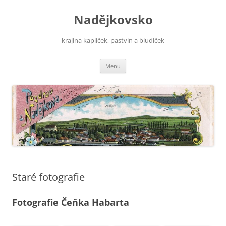
Nadějkovsko
krajina kapliček, pastvin a bludiček
Přejít
Menu
k
obsahu
webu
Staré fotografie
Fotografie Čeňka Habarta