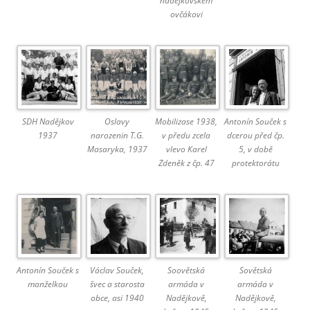
nadějkovském
ovčákovi
SDH Nadějkov
Oslavy
Mobilizase 1938,
Antonín Souček s
1937
narozenin T.G.
v předu zcela
dcerou před čp.
Masaryka, 1937
vlevo Karel
5, v době
Zdeněk z čp. 47
protektorátu
Antonín Souček s
Václav Souček,
Soovětská
Sovětská
manželkou
švec a starosta
armáda v
armáda v
obce, asi 1940
Nadějkově,
Nadějkově,