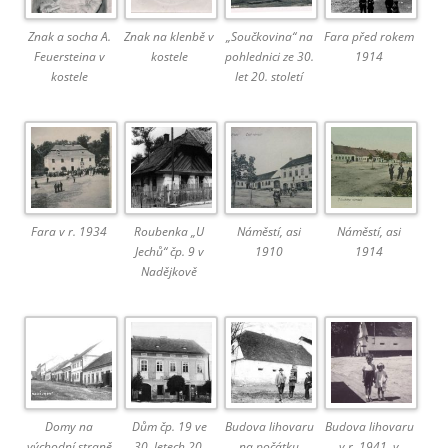
Znak a socha A.
Znak na klenbě v
„Součkovina“ na
Fara před rokem
Feuersteina v
kostele
pohlednici ze 30.
1914
kostele
let 20. století
Fara v r. 1934
Roubenka „U
Náměstí, asi
Náměstí, asi
Jechů“ čp. 9 v
1910
1914
Nadějkově
Domy na
Dům čp. 19 ve
Budova lihovaru
Budova lihovaru
východní straně
30. letech 20.
na počátku
v r. 1941, v