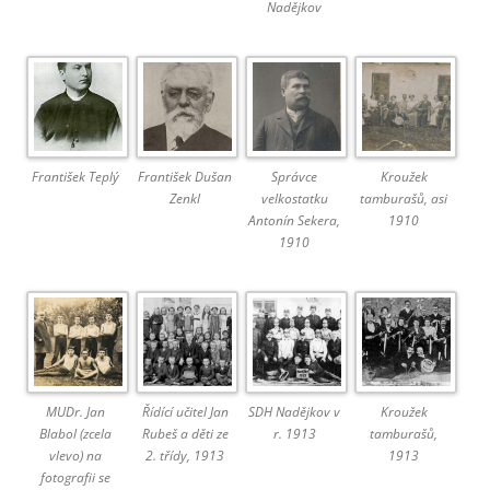
Nadějkov
František Teplý
František Dušan
Správce
Kroužek
Zenkl
velkostatku
tamburašů, asi
Antonín Sekera,
1910
1910
MUDr. Jan
Řídící učitel Jan
SDH Nadějkov v
Kroužek
Blabol (zcela
Rubeš a děti ze
r. 1913
tamburašů,
vlevo) na
2. třídy, 1913
1913
fotografii se