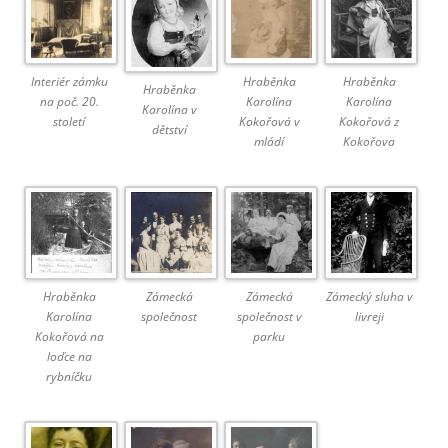
Interiér zámku
Hraběnka
Hraběnka
Hraběnka
na poč. 20.
Karolína
Karolína
Karolína v
století
Kokořová v
Kokořová z
dětství
mládí
Kokořova
Hraběnka
Zámecká
Zámecká
Zámecký sluha v
Karolína
společnost
společnost v
livreji
Kokořová na
parku
loďce na
rybníčku