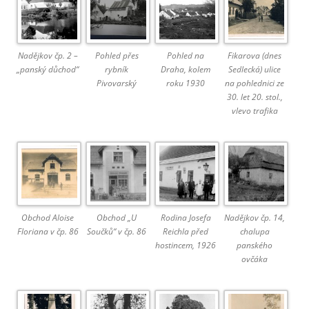
Nadějkov čp. 2 –
Pohled přes
Pohled na
Fikarova (dnes
„panský důchod“
rybník
Draha, kolem
Sedlecká) ulice
Pivovarský
roku 1930
na pohlednici ze
30. let 20. stol.,
vlevo trafika
Obchod Aloise
Obchod „U
Rodina Josefa
Nadějkov čp. 14,
Floriana v čp. 86
Součků“ v čp. 86
Reichla před
chalupa
hostincem, 1926
panského
ovčáka