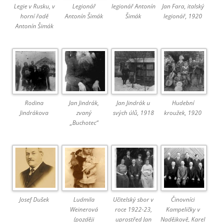
Legie v Rusku, v
Legionář
legionář Antonín
Jan Fara, italský
horní řadě
Antonín Šimák
Šimák
legionář, 1920
Antonín Šimák
Rodina
Jan Jindrák,
Jan Jindrák u
Hudební
Jindrákova
zvaný
svých úlů, 1918
kroužek, 1920
„Buchotec“
Josef Dušek
Ludmila
Učitelský sbor v
Činovníci
Weinerová
roce 1922-23,
Kampeličky v
(později
uprostřed Jan
Nadějkově, Karel