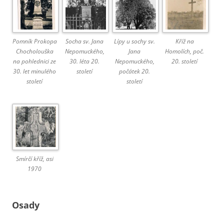
Pomník Prokopa
Socha sv. Jana
Lípy u sochy sv.
Kříž na
Chocholouška
Nepomuckého,
Jana
Homolích, poč.
na pohlednici ze
30. léta 20.
Nepomuckého,
20. století
30. let minulého
století
počátek 20.
století
století
Smírčí kříž, asi
1970
Osady