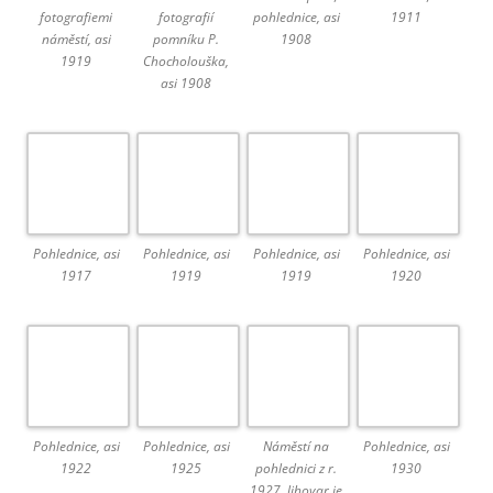
fotografiemi
fotografií
pohlednice, asi
1911
náměstí, asi
pomníku P.
1908
1919
Chocholouška,
asi 1908
Pohlednice, asi
Pohlednice, asi
Pohlednice, asi
Pohlednice, asi
1917
1919
1919
1920
Pohlednice, asi
Pohlednice, asi
Náměstí na
Pohlednice, asi
1922
1925
pohlednici z r.
1930
1927, lihovar je