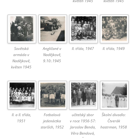
květen 1945
květen 1945
Sovětská
Angličané v
II. třída, 1947
II. třída, 1949
armáda v
Nadějkově,
Nadějkově,
9.10:.1945
květen 1945
II. a II. třída,
Fotbalová
učitelský sbor
Školní divadlo:
1951
jedenáctka
v roce 1956-57:
Čtverák
starších, 1952
Jaroslav Benda,
hastrman, 1958
Věra Bendová,