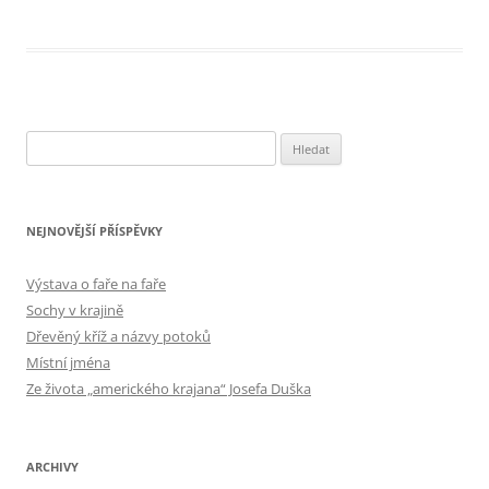
Vyhledávání
NEJNOVĚJŠÍ PŘÍSPĚVKY
Výstava o faře na faře
Sochy v krajině
Dřevěný kříž a názvy potoků
Místní jména
Ze života „amerického krajana“ Josefa Duška
ARCHIVY