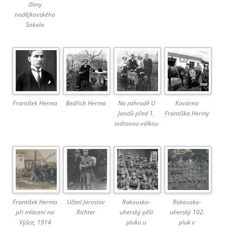
členy
nadějkovského
Sokola
František Herma
Bedřich Herma
Na zahradě U
Kovárna
Jandů před 1.
Františka Hermy
světovou válkou
František Herma
Učitel Jaroslav
Rakousko-
Rakousko-
při mlácení na
Richter
uherský pěší
uherský 102.
Výšce, 1914
pluku u
pluk v