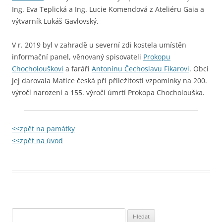
Ing. Eva Teplická a Ing. Lucie Komendová z Ateliéru Gaia a
výtvarník Lukáš Gavlovský.
V r. 2019 byl v zahradě u severní zdi kostela umístěn
informační panel, věnovaný spisovateli
Prokopu
Chocholouškovi
a faráři
Antonínu Čechoslavu Fikarovi
. Obci
jej darovala Matice česká při příležitosti vzpomínky na 200.
výročí narození a 155. výročí úmrtí Prokopa Chocholouška.
<<zpět na památky
<<zpět na úvod
Vyhledávání