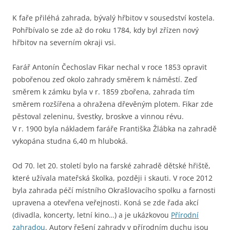
K faře přiléhá zahrada, bývalý hřbitov v sousedství kostela.
Pohřbívalo se zde až do roku 1784, kdy byl zřízen nový
hřbitov na severním okraji vsi.
Farář Antonín Čechoslav Fikar nechal v roce 1853 opravit
pobořenou zeď okolo zahrady směrem k náměstí. Zeď
směrem k zámku byla v r. 1859 zbořena, zahrada tím
směrem rozšířena a ohražena dřevěným plotem. Fikar zde
pěstoval zeleninu, švestky, broskve a vinnou révu.
V r. 1900 byla nákladem faráře Františka Žlábka na zahradě
vykopána studna 6,40 m hluboká.
Od 70. let 20. století bylo na farské zahradě dětské hřiště,
které užívala mateřská školka, později i skauti. V roce 2012
byla zahrada péčí místního Okrašlovacího spolku a farnosti
upravena a otevřena veřejnosti. Koná se zde řada akcí
(divadla, koncerty, letní kino…) a je ukázkovou
Přírodní
zahradou
. Autory řešení zahrady v přírodním duchu jsou