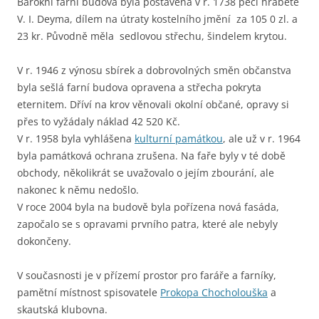
Barokní farní budova byla postavena v r. 1738 péčí hraběte
V. I. Deyma, dílem na útraty kostelního jmění za 105 0 zl. a
23 kr. Původně měla sedlovou střechu, šindelem krytou.
V r. 1946 z výnosu sbírek a dobrovolných směn občanstva
byla sešlá farní budova opravena a střecha pokryta
eternitem. Dříví na krov věnovali okolní občané, opravy si
přes to vyžádaly náklad 42 520 Kč.
V r. 1958 byla vyhlášena
kulturní památkou
, ale už v r. 1964
byla památková ochrana zrušena. Na faře byly v té době
obchody, několikrát se uvažovalo o jejím zbourání, ale
nakonec k němu nedošlo.
V roce 2004 byla na budově byla pořízena nová fasáda,
započalo se s opravami prvního patra, které ale nebyly
dokončeny.
V současnosti je v přízemí prostor pro faráře a farníky,
pamětní místnost spisovatele
Prokopa Chocholouška
a
skautská klubovna.