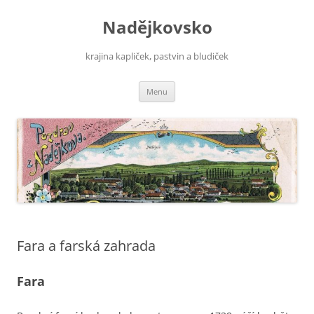
Nadějkovsko
krajina kapliček, pastvin a bludiček
Přejít
Menu
k
obsahu
webu
Fara a farská zahrada
Fara