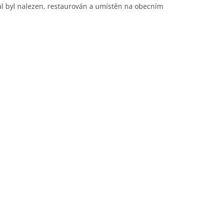
ál byl nalezen, restaurován a umístěn na obecním
PAMĚTNÍ KNIHA OBCE
NADĚJKOVA: ROK 1941
PAMĚTNÍ KNIHA OBCE
NADĚJKOVA: ROK 1942
PAMĚTNÍ KNIHA OBCE
NADĚJKOVA: ROK 1943
PAMĚTNÍ KNIHA OBCE
NADĚJKOVA: ROK 1944
PAMĚTNÍ KNIHA OBCE
NADĚJKOVA: ROK 1945