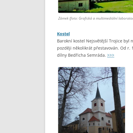
Zámek (foto: Grafická a multimediální laborato
Kostel
Barokní kostel Nejsvětější Trojice byl
později několikrát přestavován. Od r.
dílny Bedřicha Semráda.
>>>