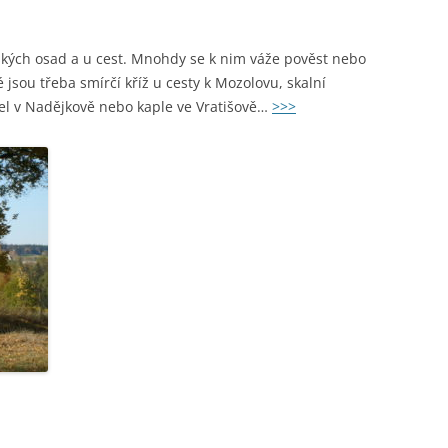
kých osad a u cest. Mnohdy se k nim váže pověst nebo
 jsou třeba smírčí kříž u cesty k Mozolovu, skalní
žel v Nadějkově nebo kaple ve Vratišově…
>>>