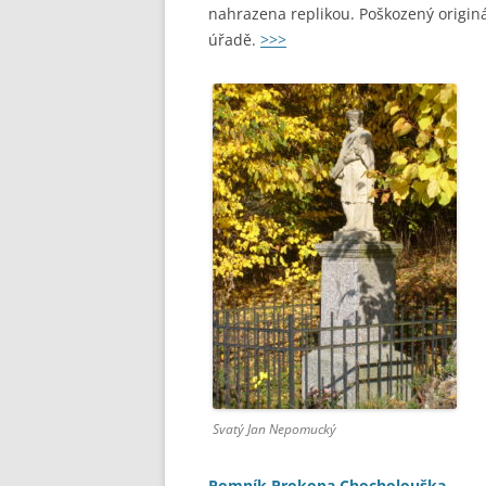
nahrazena replikou. Poškozený origin
úřadě.
>>>
Svatý Jan Nepomucký
Pomník Prokopa Chocholouška