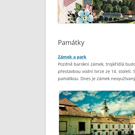
NADĚJKOVSKÉ DOMY
KALIŠTĚ
VZPOMÍNKY
KŘENOV
MODLÍK
Památky
MOZOL
Zámek a park
NEPŘEJ
Pozdně barokní zámek, trojkřídlá bud
přestavbou vodní tvrze ze 14. století.
PETŘÍKO
památkou. Dnes je zámek nevyužívaný
POHOŘE
STARCO
ŠICHOVA
VĚTROV
VRATIŠ