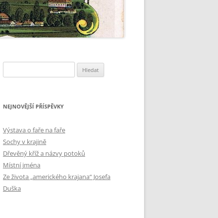
Vyhledávání
NEJNOVĚJŠÍ PŘÍSPĚVKY
Výstava o faře na faře
Sochy v krajině
Dřevěný kříž a názvy potoků
Místní jména
Ze života „amerického krajana“ Josefa
Duška