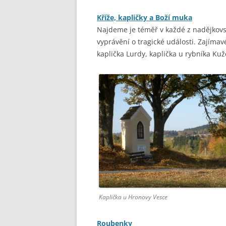
Kříže, kapličky a Boží muka
Najdeme je téměř v každé z nadějkovs
vyprávění o tragické události. Zajímavé
kaplička Lurdy, kaplička u rybníka Ku
Kaplička u Hronovy Vesce
Roubenky