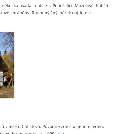
několika osadách obce: v Pohořelici, Mozolově, Kališti
átkově chráněny. Roubený špýchárek najdete v
ů v lese u Chlístova. Původně zde stál jenom jeden,
ů zvednuty teprve v r. 1999.
>>>