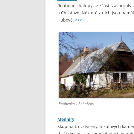
Roubené chalupy se zčásti zachovaly v 
a Chlístově. Některé z nich jsou pam
Hubově.
>>>
Roubenka v Pohořelici
Menhiry
Skupina tří vztyčených žulových kamen
další dva byly ze země hledači menhir