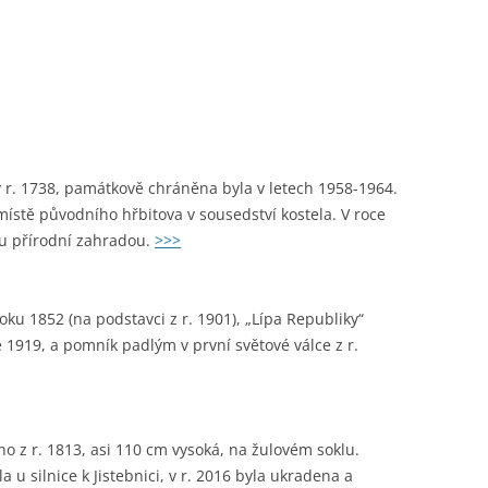
PAMĚTNÍ KNIHA OBCE
NADĚJKOVA: ROK 1933
PAMĚTNÍ KNIHA OBCE
NADĚJKOVA: ROK 1934
PAMĚTNÍ KNIHA OBCE
 r. 1738, památkově chráněna byla v letech 1958-1964.
NADĚJKOVA: ROK 1935
 místě původního hřbitova v sousedství kostela. V roce
u přírodní zahradou.
>>>
PAMĚTNÍ KNIHA OBCE
NADĚJKOVA: ROK 1936
PAMĚTNÍ KNIHA OBCE
oku 1852 (na podstavci z r. 1901), „Lípa Republiky“
NADĚJKOVA: ROK 1937
 1919, a pomník padlým v první světové válce z r.
PAMĚTNÍ KNIHA OBCE
NADĚJKOVA: ROK 1938
 z r. 1813, asi 110 cm vysoká, na žulovém soklu.
PAMĚTNÍ KNIHA OBCE
 u silnice k Jistebnici, v r. 2016 byla ukradena a
NADĚJKOVA: ROK 1939