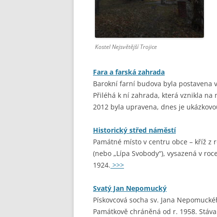
Kostel Nejsvětější Trojice
Fara a farská zahrada
Barokní farní budova byla postavena v
Přiléhá k ní zahrada, která vznikla na
2012 byla upravena, dnes je ukázkovo
Historický střed náměstí
Památné místo v centru obce – kříž z r
(nebo „Lípa Svobody“), vysazená v roce
1924.
>>>
Svatý Jan Nepomucký
Pískovcová socha sv. Jana Nepomuckého
Památkově chráněná od r. 1958. Stávala